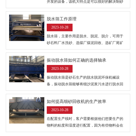
开发的设备，该机大特点是可以很好的解决制砂
行业的细砂流失问题。细砂回收机又称尾沙回收
机、细砂提取机、细沙收集机、泥沙分离机、泥
脱水筛工作原理
浆分离机、砂水混合物处理系统等。
2023-10-28
脱水筛，主要作用是脱水、脱泥、脱介，可用于
砂石料厂水洗砂、选煤厂煤泥回收、选矿厂尾矿
干排等，因此也叫砂石脱水筛、矿用脱水筛、煤
泥脱水筛、尾矿干排筛、高频脱水筛等。
振动脱水筛如何正确的选择轴承
2023-10-28
振动脱水筛是砂石生产的脱水脱泥环保机械设
备，振动脱水筛能够将细沙泥浆污水进行脱水回
收，是重要的环保机械设备，对于振动脱水筛这
种机械设备来说，振动脱水筛的轴承是重要的零
如何提高细砂回收机的生产效率
件，只有选择了正确的轴承才能保障振动脱水筛
2023-10-28
的正常作业。
在配置生产线时，客户需要根据他们想要生产的
物料的粘度和湿度进行配置，因为有些物料会在
高温下增加粘度，这不仅会影响出砂率，还会损