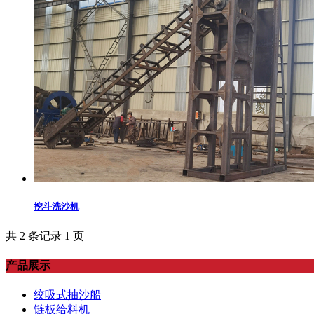
挖斗洗沙机
共 2 条记录 1 页
产品展示
绞吸式抽沙船
链板给料机