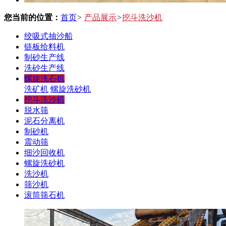
您当前的位置：
首页
>
产品展示
>
挖斗洗沙机
绞吸式抽沙船
链板给料机
制砂生产线
洗砂生产线
螺旋洗石机
洗矿机
螺旋洗砂机
挖斗洗沙机
脱水筛
泥石分离机
制砂机
震动筛
细沙回收机
螺旋洗砂机
洗沙机
筛沙机
滚筒筛石机