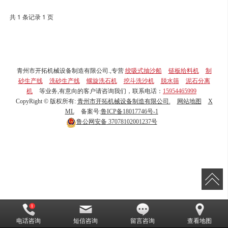
共 1 条记录 1 页
青州市开拓机械设备制造有限公司.,专营
绞吸式抽沙船
链板给料机
制
砂生产线
洗砂生产线
螺旋洗石机
挖斗洗沙机
脱水筛
泥石分离
机
等业务,有意向的客户请咨询我们，联系电话：
15954465999
CopyRight © 版权所有:
青州市开拓机械设备制造有限公司.
网站地图
X
ML
备案号:
鲁ICP备18017746号-1
鲁公网安备
37078102001237号
电话咨询
短信咨询
留言咨询
查看地图